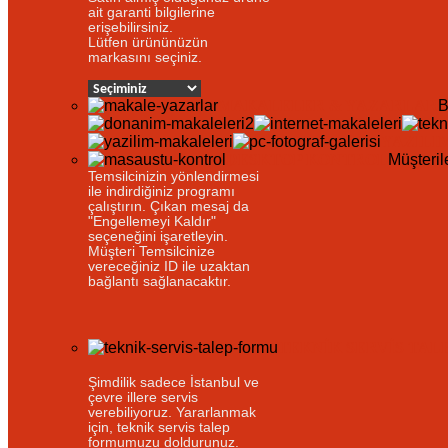
ait garanti bilgilerine
erişebilirsiniz.
Lütfen ürününüzün
markasını seçiniz.
MAKALELER & YAZARLAR
B
YAZILI
DESKTOP KONTROL
Müşteril
Temsilcinizin yönlendirmesi
ile indirdiğiniz programı
çalıştırın. Çıkan mesaj da
"Engellemeyi Kaldır"
seçeneğini işaretleyin.
Müşteri Temsilcinize
vereceğiniz ID ile uzaktan
bağlantı sağlanacaktır.
TEKNIK SERVIS TAL
Şimdilik sadece İstanbul ve
çevre illere servis
verebiliyoruz. Yararlanmak
için, teknik servis talep
formumuzu doldurunuz.