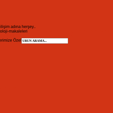
ilişim adına herşey..
DONANIM MAKALELERI
INTERNET MAKA
M MAKALELERI
FOTOGRAF GALERISI
erimize Özel
EP FORMU