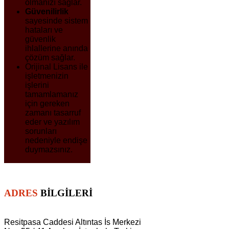
olmanızı sağlar.
Güvenilirlik
sayesinde sistem
hataları ve
güvenlik
ihlallerine anında
çözüm sağlar.
Orijinal Lisans ile
işletmenizin
işlerini
tamamlamanız
için gereken
zamanı tasarruf
eder ve yazılım
sorunları
nedeniyle endişe
duymazsınız.
ADRES
BILGILERI
Resitpasa Caddesi Altıntas İs Merkezi