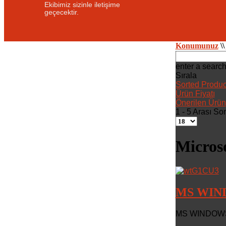
Ekibimiz sizinle iletişime
geçecektir.
Konumunuz
\\
enter a search
Sırala
Sorted Produc
Ürün Fiyatı
Önerilen Ürün
1 - 5 Arası So
Micros
MS WIND
MS WINDOWS