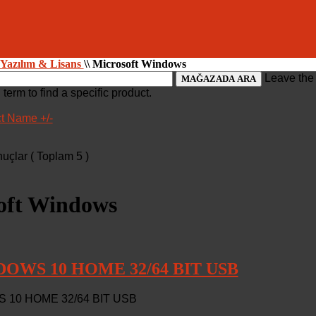
Yazılım & Lisans
\\
Microsoft Windows
Leave the 
 term to find a specific product.
t Name +/-
nuçlar ( Toplam 5 )
oft Windows
OWS 10 HOME 32/64 BIT USB
 10 HOME 32/64 BIT USB