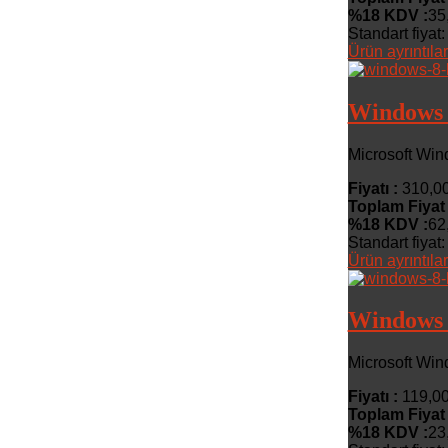
%18 KDV :
35
Standart fiyat:
Ürün ayrıntılar
Windows 
Microsoft Wi
Fiyatı :
310,0
Toplam Fiyat
%18 KDV :
62
Standart fiyat:
Ürün ayrıntılar
Windows 
Microsoft Wi
Fiyatı :
119,00
Toplam Fiyat
%18 KDV :
23