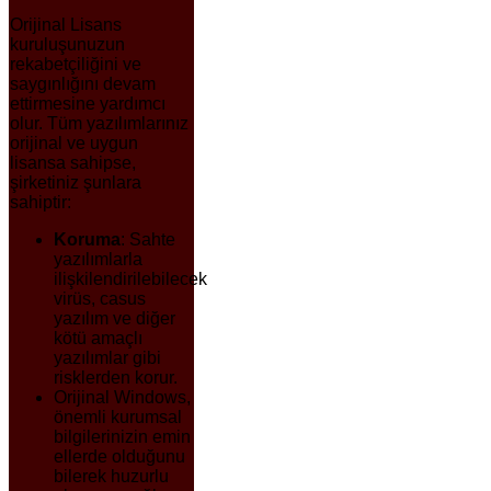
Orijinal Lisans
kuruluşunuzun
rekabetçiliğini ve
saygınlığını devam
ettirmesine yardımcı
olur. Tüm yazılımlarınız
orijinal ve uygun
lisansa sahipse,
şirketiniz şunlara
sahiptir:
Koruma
: Sahte
yazılımlarla
ilişkilendirilebilecek
virüs, casus
yazılım ve diğer
kötü amaçlı
yazılımlar gibi
risklerden korur.
Orijinal Windows,
önemli kurumsal
bilgilerinizin emin
ellerde olduğunu
bilerek huzurlu