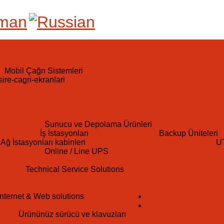
R
Mobil Çağrı Sistemleri
KABLOSUZ ÇAĞRI BUTONLARI
KABLOS
YLAMA SISTEMLERI
KABLOSUZ ÇAĞRI SISTEMI SETLER
 ÜRÜNLER
Sunucu ve Depolama Ürünleri
NUCULAR
İş İstasyonları
DEPOLAMA (NAS)
Backup Üniteleri
S
R
Ağ İstasyonları kabinleri
FIREWALL & UTM YAZILIMLARI
UT
AYNAKLARI
Online / Line UPS
ÜMLERI
Technical Service Solutions
K ONARIM ÇÖZÜMLERI
KURUMSAL BAKIM ANLAŞMALA
Internet & Web solutions
DESTEK
RVER ÇÖZÜMLERI
KIRALIK SUNUCU
BIZE ULAŞIN
ZLAR
Ürününüz sürücü ve klavuzları