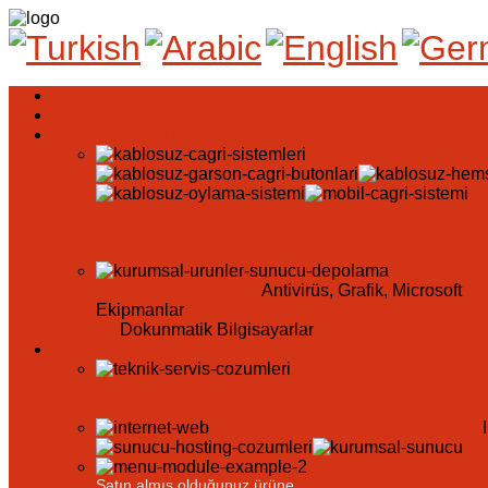
ANA SAYFA
KURUMSAL
ÜRÜNLERIMIZ
KABLOSUZ ÜRÜNLE
O
KURUMSAL
YAZILIM & LISANS
Antivirüs, Grafik, Microsoft
SU
Ekipmanlar
KABIN, KABINET VE EKIPMANLA
PC
Dokunmatik Bilgisayarlar
KESINTISIZ GÜÇ K
ÇÖZÜMLERIMIZ
TEKNIK SERVIS ÇÖZ
DONANIM & YAZILIM SORUNLARI
NOTEBOO
LISANSLAMA VE DENETLEME
INTERNET & WEB ÇÖZÜMLERI
SE
SÜRÜCÜ VE KLAVU
Satın almış olduğunuz ürüne