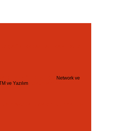
UZ ÇAĞRI EKRANLARI
KABLOSUZ
WICH VE AĞ ÜRÜNLERI
Network ve
M ve Yazılım
DOKUNMATIK
RI
NETWORK HIZMETLERI
YAZILIM