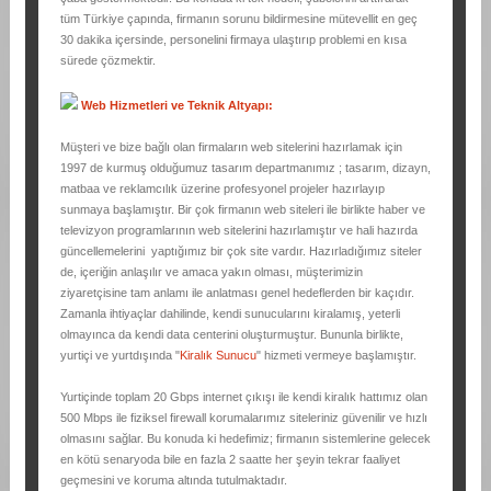
tüm Türkiye çapında, firmanın sorunu bildirmesine mütevellit en geç
30 dakika içersinde, personelini firmaya ulaştırıp problemi en kısa
sürede çözmektir.
Web Hizmetleri ve Teknik Altyapı:
Müşteri ve bize bağlı olan firmaların web sitelerini hazırlamak için
1997 de kurmuş olduğumuz tasarım departmanımız ; tasarım, dizayn,
matbaa ve reklamcılık üzerine profesyonel projeler hazırlayıp
sunmaya başlamıştır. Bir çok firmanın web siteleri ile birlikte haber ve
televizyon programlarının web sitelerini hazırlamıştır ve hali hazırda
güncellemelerini yaptığımız bir çok site vardır. Hazırladığımız siteler
de, içeriğin anlaşılır ve amaca yakın olması, müşterimizin
ziyaretçisine tam anlamı ile anlatması genel hedeflerden bir kaçıdır.
Zamanla ihtiyaçlar dahilinde, kendi sunucularını kiralamış, yeterli
olmayınca da kendi data centerini oluşturmuştur. Bununla birlikte,
yurtiçi ve yurtdışında "
Kiralık Sunucu
" hizmeti vermeye başlamıştır.
Yurtiçinde toplam 20 Gbps internet çıkışı ile kendi kiralık hattımız olan
500 Mbps ile fiziksel firewall korumalarımız siteleriniz güvenilir ve hızlı
olmasını sağlar. Bu konuda ki hedefimiz; firmanın sistemlerine gelecek
en kötü senaryoda bile en fazla 2 saatte her şeyin tekrar faaliyet
geçmesini ve koruma altında tutulmaktadır.