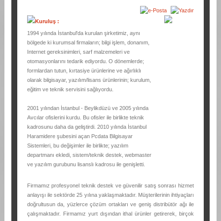
Kuruluş :
1994 yılında İstanbul'da kurulan şirketimiz, aynı
bölgede ki kurumsal firmaların; bilgi işlem, donanım,
Internet gereksinimleri, sarf malzemeleri ve
otomasyonlarını tedarik ediyordu. O dönemlerde;
formlardan tutun, kırtasiye ürünlerine ve ağırlıklı
olarak bilgisayar, yazılım/lisans ürünlerinin; kurulum,
eğitim ve teknik servisini sağlıyordu.
2001 yılından İstanbul - Beylikdüzü ve 2005 yılında
Avcılar ofislerini kurdu. Bu ofisler ile birlikte teknik
kadrosunu daha da geliştirdi. 2010 yılında İstanbul
Haramidere şubesini açan Pcdata Bilgisayar
Sistemleri, bu değişimler ile birlikte; yazılım
departmanı ekledi, sistem/teknik destek, webmaster
ve yazılım gurubunu lisanslı kadrosu ile genişletti.
Firmamız profesyonel teknik destek ve güvenilir satış sonrası hizmet
anlayışı ile sektörde 25 yılına yaklaşmaktadır. Müşterilerinin ihtiyaçları
doğrultusun da, yüzlerce çözüm ortakları ve geniş distribütör ağı ile
çalışmaktadır.
Firmamız yurt dışından ithal ürünler getirerek, birçok