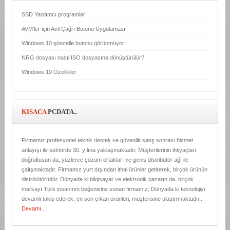
SSD Yardımcı programlar
AVM'ler için Acil Çağrı Butonu Uygulaması
Windows 10 güncelle butonu görünmüyor.
NRG dosyası nasıl ISO dosyasına dönüştürülür?
Windows 10 Özellikler
KISACA
PCDATA..
Firmamız profesyonel teknik destek ve güvenilir satış sonrası hizmet
anlayışı ile sektörde 30. yılına yaklaşmaktadır. Müşterilerinin ihtiyaçları
doğrultusun da, yüzlerce çözüm ortakları ve geniş distribütör ağı ile
çalışmaktadır. Firmamız yurt dışından ithal ürünler getirerek, birçok ürünün
distribütörüdür. Dünyada ki bilgisayar ve elektronik pazarın da, birçok
markayı Türk insanının beğenisine sunan firmamız; Dünyada ki teknolojiyi
devamlı takip ederek, en son çıkan ürünleri, müşterisine ulaştırmaktadır..
Devamı..