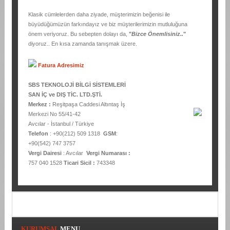
Klasik cümlelerden daha ziyade, müşterimizin beğenisi ile
büyüdüğümüzün farkındayız ve biz müşterilerimizin mutluluğuna
önem veriyoruz. Bu sebepten dolayı da,
"
Bizce Önemlisiniz..
"
diyoruz.. En kısa zamanda tanışmak üzere.
Fatura Adresimiz
SBS TEKNOLOJİ BİLGİ SİSTEMLERİ
SAN İÇ ve DIŞ TİC. LTD.ŞTİ.
Merkez :
Reşitpaşa Caddesi Altıntaş İş
Merkezi No 55/41-42
Avcılar - İstanbul / Türkiye
Telefon
: +90(212) 509 1318
GSM
:
+90(542) 747 3757
Vergi Dairesi
: Avcılar
Vergi Numarası :
757 040 1528
Ticari Sicil :
743348
KURUMSAL
MENU