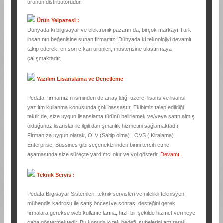
ürünün
distribütörüdür
.
Ürün Yelpazesi :
Dünyada ki bilgisayar ve elektronik pazarın da, birçok markayı Türk
insanının beğenisine sunan firmamız; Dünyada ki teknolojiyi devamlı
takip ederek, en son çıkan ürünleri, müşterisine ulaştırmaya
çalışmaktadır.
Yazılım Lisanslama ve Denetleme
Pcdata, firmamızın isminden de anlaşıldığı üzere, lisans ve lisanslı
yazılım kullanma konusunda çok hassastır. Ekibimiz talep edildiği
taktir de, size uygun lisanslama türünü belirlemek ve/veya satın almış
olduğunuz lisanslar ile ilgili danışmanlık hizmetini sağlamaktadır.
Firmanıza uygun olarak, OLV (Sahip olma) , OVS ( Kiralama) ,
Enterprise, Bussines gibi seçeneklerinden birini tercih etme
aşamasında size süreçte yardımcı olur ve yol gösterir.
Devamı..
Teknik Servis :
Pcdata Bilgisayar Sistemleri, teknik servisleri ve nitelikli teknisyen,
mühendis kadrosu ile satış öncesi ve sonrası desteğini gerek
firmalara gerekse web kullanıcılarına; hızlı bir şekilde hizmet vermeye
çaba göstermektedir. Bu konuda ki tek hedefi, şubelerini arttırarak