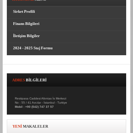
Sirket Profili
Finans Bilgileri
İletişim Bilgiler
2024 - 2025 Staj Formu
ADRES
BILGILERI
Resitpasa Caddesi Altıntas İs Merkezi
No : 55 / 41 Avcılar - İstanbul - Turkiye
Mobil : +90 (542) 747 37 57
YENI
MAKALELER