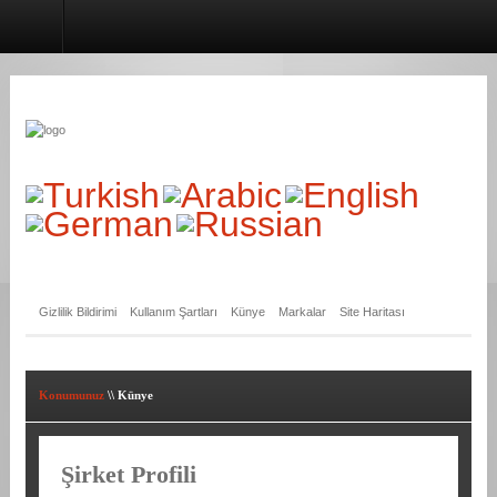
Künye
Gizlilik Bildirimi
Kullanım Şartları
Künye
Markalar
Site Haritası
Konumunuz
\\
Künye
Şirket Profili