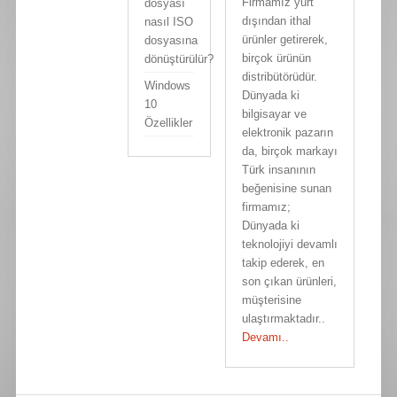
Firmamız yurt
dosyası
dışından ithal
nasıl ISO
ürünler getirerek,
dosyasına
birçok ürünün
dönüştürülür?
distribütörüdür.
Windows
Dünyada ki
10
bilgisayar ve
Özellikler
elektronik pazarın
da, birçok markayı
Türk insanının
beğenisine sunan
firmamız;
Dünyada ki
teknolojiyi devamlı
takip ederek, en
son çıkan ürünleri,
müşterisine
ulaştırmaktadır..
Devamı..