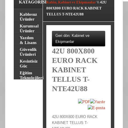
KATAGORISI
Kabin, Kabinet ve Ekipmanlar
\\
42U
800X800 EURO RACK KABINET
Kablosuz
TELLUS T-NTE42U88
Ürünler
Kurumsal
Ürünler
Geri dön: Kabinet ve
Yazılım
Ekipmanlar
& Lisans
42U 800X800
Güvenlik
Ürünleri
EURO RACK
Kesintisiz
Güç
KABINET
Kaynakları
Eğitim
TELLUS T-
Teknolojileri
NTE42U88
42U 800X800 EURO RACK
KABINET TELLUS T-