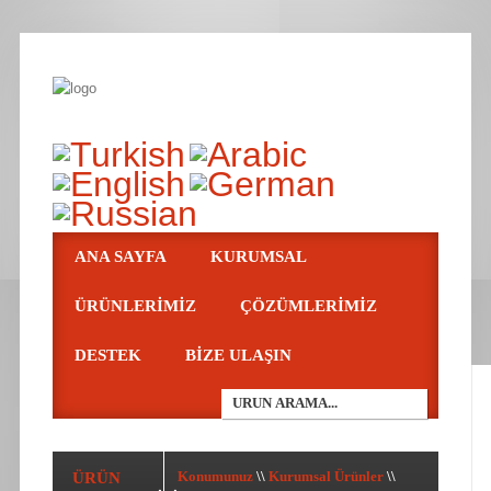
ANA SAYFA
KURUMSAL
ÜRÜNLERIMIZ
ÇÖZÜMLERIMIZ
DESTEK
BIZE ULAŞIN
ÜRÜN
Konumunuz
\\
Kurumsal Ürünler
\\