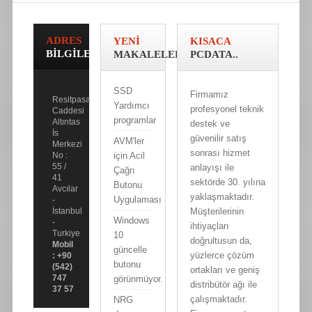
ADRES
YENI
KISACA
BILGILERI
MAKALELER
PCDATA..
SSD
Firmamız
Resitpasa
Yardımcı
profesyonel teknik
Caddesi
programlar
Altıntas
destek ve
İs
güvenilir satış
AVM'ler
Merkezi
sonrası hizmet
için Acil
No :
55 /
anlayışı ile
Çağrı
41
sektörde 30. yılına
Butonu
Avcılar
yaklaşmaktadır.
Uygulaması
-
Müşterilerinin
İstanbul
Windows
-
ihtiyaçları
Turkiye
10
doğrultusun da,
Mobil
güncelle
yüzlerce çözüm
: +90
butonu
(542)
ortakları ve geniş
747
görünmüyor.
distribütör ağı ile
37 57
çalışmaktadır.
NRG